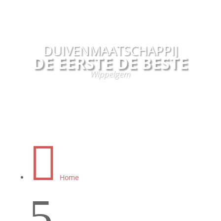
DUIVENMAATSCHAPPIJ
DE EERSTE DE BESTE
Wippelgem

Home
5