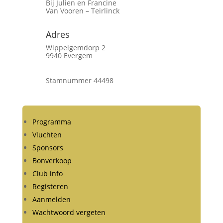
Bij Julien en Francine
Van Vooren – Teirlinck
Adres
Wippelgemdorp 2
9940 Evergem
Stamnummer 44498
Programma
Vluchten
Sponsors
Bonverkoop
Club info
Registeren
Aanmelden
Wachtwoord vergeten